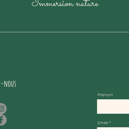
Immersion nature
z-nous
Prénom
Email