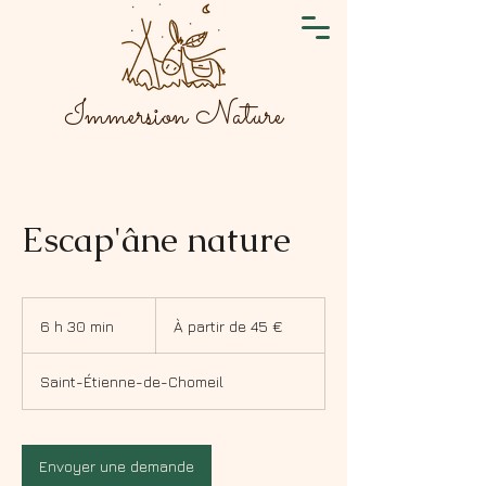
Immersion Nature
Escap'âne nature
À
partir
6 h 30 min
6
À partir de 45 €
de
45
h
euros
3
Saint-Étienne-de-Chomeil
0
m
i
n
Envoyer une demande