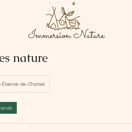
Immersion Nature
ies nature
t-Étienne-de-Chomeil
mande