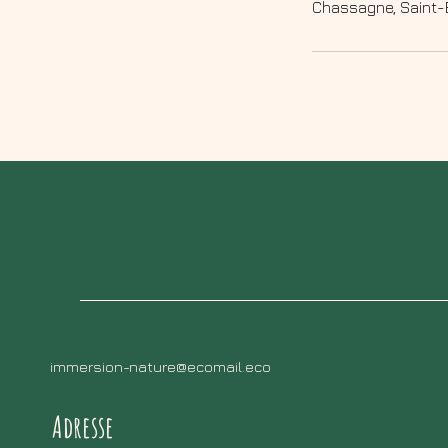
Chassagne, Saint-
immersion-nature@ecomail.eco
Adresse