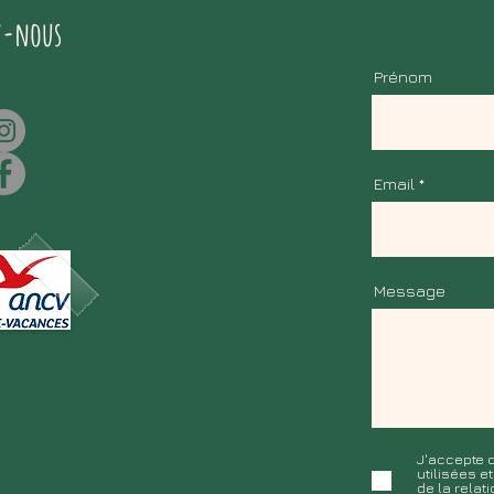
z-nous
Prénom
Email
Message
J'accepte q
utilisées e
de la rela