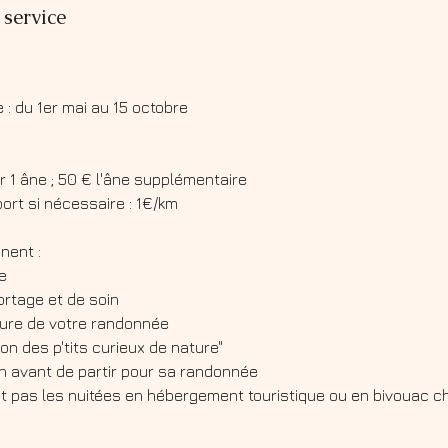
 service
 : du 1er mai au 15 octobre
r 1 âne ; 50 € l'âne supplémentaire
rt si nécessaire : 1€/km
nent :
ne
ortage et de soin
ture de votre randonnée
hon des p'tits curieux de nature"
on avant de partir pour sa randonnée
nt pas les nuitées en hébergement touristique ou en bivouac che