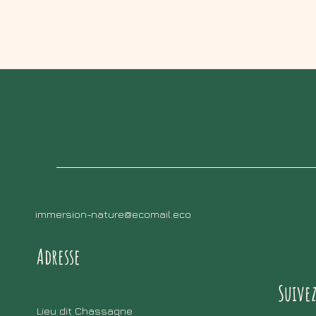
immersion-nature@ecomail.eco
Adresse
Suive
Lieu dit Chassagne