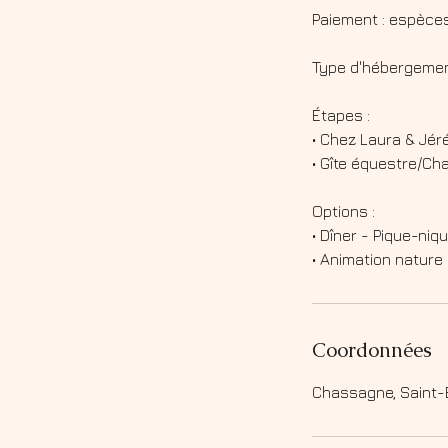
Paiement : espèce
Type d'hébergement
Étapes :
• Chez Laura & Jér
• Gîte équestre/Cha
Options :
• Dîner - Pique-niq
Coordonnées
Chassagne, Saint-