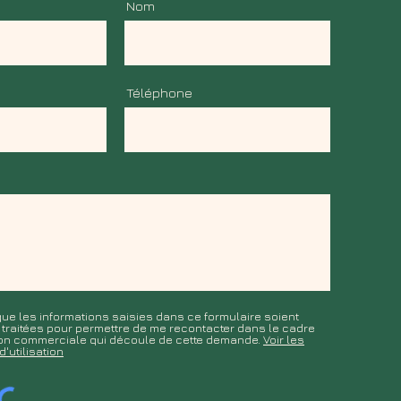
Nom
Téléphone
ue les informations saisies dans ce formulaire soient
t traitées pour permettre de me recontacter dans le cadre
tion commerciale qui découle de cette demande.
Voir les
d'utilisation