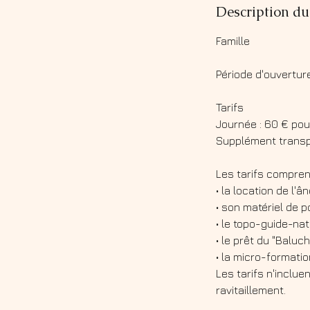
Description du
Famille
Période d'ouverture
Tarifs
Journée : 60 € pou
Supplément transpo
Les tarifs compren
• la location de l'â
• son matériel de p
• le topo-guide-na
• le prêt du "Baluc
• la micro-formati
Les tarifs n'inclue
ravitaillement.