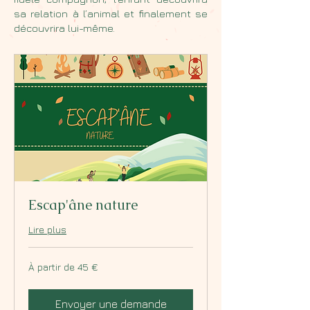
sa relation à l’animal et finalement se
découvrira lui-même.
Escap'âne nature
Lire plus
À
À partir de 45 €
partir
de
45
euros
Envoyer une demande