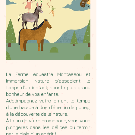
En partenariat avec l
La Ferme équestre Montassou et
Immersion Nature s'associent le
temps d'un instant, pour le plus grand
bonheur de vos enfants.
Accompagnez votre enfant le temps
d’une balade à dos d’âne ou de poney,
à la découverte de la nature.
À la fin de votre promenade, vous vous
plongerez dans les délices du terroir
par le biais d’un apéritif.