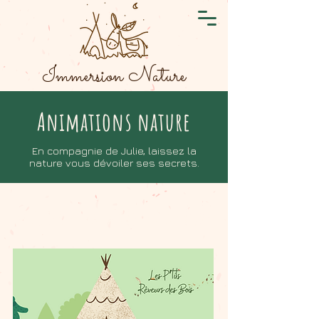
Immersion Nature
Animations nature
En compagnie de Julie, laissez la
nature vous dévoiler ses secrets.
Accueil D'ENFANTS EN NATURE